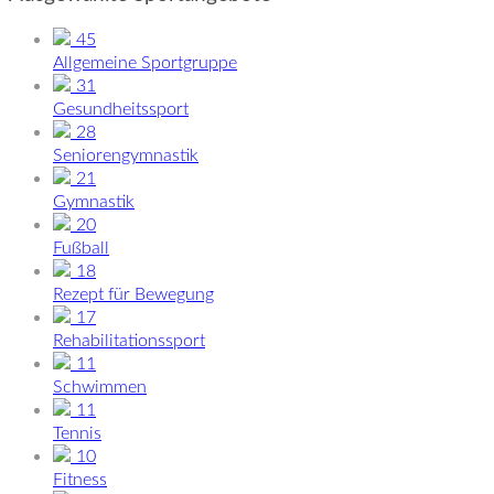
45
Allgemeine Sportgruppe
31
Gesundheitssport
28
Seniorengymnastik
21
Gymnastik
20
Fußball
18
Rezept für Bewegung
17
Rehabilitationssport
11
Schwimmen
11
Tennis
10
Fitness