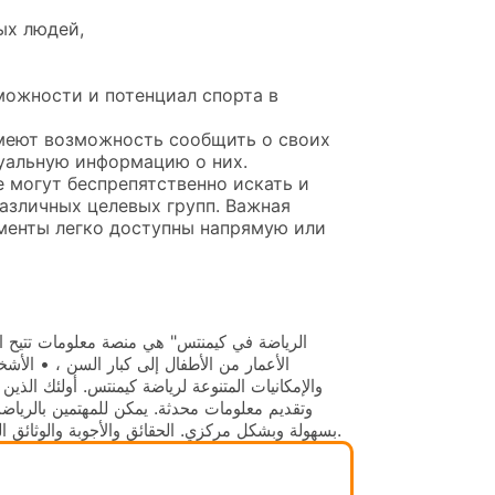
ых людей,
ожности и потенциал спорта в
меют возможность сообщить о своих
уальную информацию о них.
 могут беспрепятственно искать и
азличных целевых групп. Важная
менты легко доступны напрямую или
الأعمار من الأطفال إلى كبار السن ، • الأ
والإمكانيات المتنوعة لرياضة كيمنتس. أولئك الذي
وتقديم معلومات محدثة. يمكن للمهتمين بالرياضة
بسهولة وبشكل مركزي. الحقائق والأجوبة والوثائق المهمة متاحة بسهولة مباشرة أو من خلال الاتصالات مع الشركاء المسؤولين.