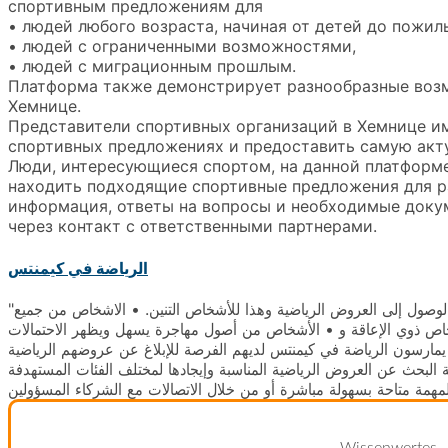
спортивным предложениям для
• людей любого возраста, начиная от детей до пожил
• людей с ограниченными возможностями,
• людей с миграционным прошлым.
Платформа также демонстрирует разнообразные возм
Хемнице.
Представители спортивных организаций в Хемнице и
спортивных предложениях и предоставить самую акт
Люди, интересующиеся спортом, на данной платформе
находить подходящие спортивные предложения для р
информация, ответы на вопросы и необходимые доку
через контакт с ответственными партнерами.
الرياضة في كيمنتس
"الرياضة في كيمنتس" هي منصة معلومات تتيح الوصول إلى العروض الرياضية وهذا للأشخاص التنين. • الاشخاص من جميع
شخاص ذوي الإعاقة و • الأشخاص من أصول مهاجرة يسهل ويظهر الاحتمالات
ن يمارسون الرياضة في كيمنتس لديهم الفرصة للإبلاغ عن عروضهم الرياضية
 البحث عن العروض الرياضية المناسبة وإيجادها لمختلف الفئات المستهدفة
Wissenwertes