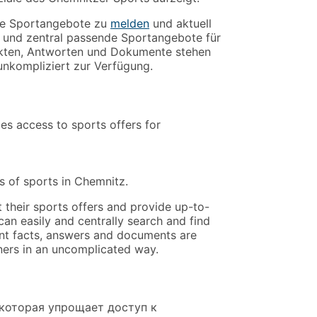
hre Sportangebote zu
melden
und aktuell
h und zentral passende Sportangebote für
akten, Antworten und Dokumente stehen
unkompliziert zur Verfügung.
es access to sports offers for
ls of sports in Chemnitz.
 their sports offers and provide up-to-
can easily and centrally search and find
tant facts, answers and documents are
tners in an uncomplicated way.
 которая упрощает доступ к