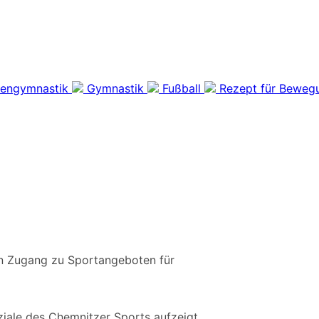
rengymnastik
Gymnastik
Fußball
Rezept für Beweg
den Zugang zu Sportangeboten für
nziale des Chemnitzer Sports aufzeigt.