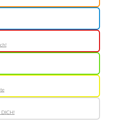
ch!
te
 DICH!