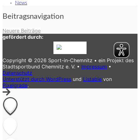
News
Beitragsnavigation
Neuere Beiträge
gefördert durch:
Copyright © 2026 Sport-in-Chemnitz • ein Projekt des
Stadtsportbund Chemnitz e. V. •
Impressum
•
Datenschutz
Unterstützt durch WordPress
und
Listable
von
Pixelgrade
.